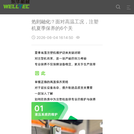


热҈到҈融҈化҈？面对高温工况，注塑
机夏季保养的6个关
2026-06-04 16:14:50

