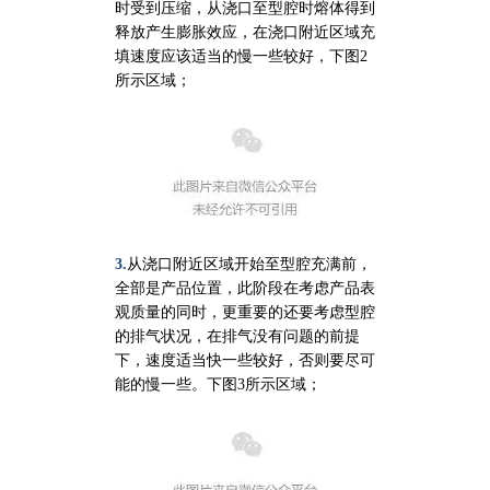
时受到压缩，从浇口至型腔时熔体得到
释放产生膨胀效应，在浇口附近区域充
填速度应该适当的慢一些较好，下图2
所示区域；
3.
从浇口附近区域开始至型腔充满前，
全部是产品位置，此阶段在考虑产品表
观质量的同时，更重要的还要考虑型腔
的排气状况，在排气没有问题的前提
下，速度适当快一些较好，否则要尽可
能的慢一些。下图3所示区域；