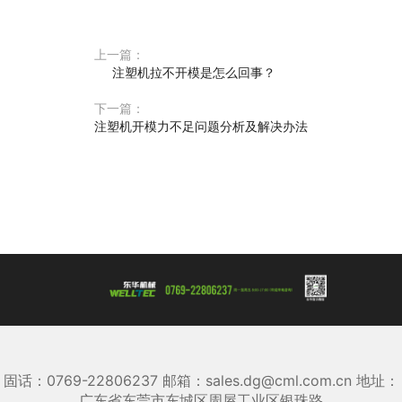
上一篇：
注塑机拉不开模是怎么回事？
下一篇：
注塑机开模力不足问题分析及解决办法
固话：0769-22806237 邮箱：sales.dg@cml.com.cn 地址：
广东省东莞市东城区周屋工业区银珠路