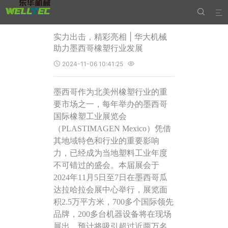


实力出击，精彩亮相 | 华大机械
助力墨西哥橡塑行业发展
2024-11-06 10:41:25


墨西哥作为北
美
州橡塑行业的重
要市场之一，每
年
举办的墨西哥
国际橡塑工业展览会
（
PLASTIMAGEN Mexico）凭借
其地域特色和行业的重要影响
力，已经成为当
地
塑料工业年度
不可错过的盛会。本届展会于
2024年11月5日至7日在墨西哥瓜
达拉哈拉会展中心举行，展览
面
积
2
.5
万
平方米
，
700多个国际领先
品牌，200多台机器设备将在现场
展
出
，预计将吸引超过近
两
万名