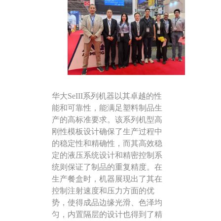
华
大
S
eIII
系列机器以其卓越的性
能和可靠性，能满足塑料制品生
产的高标准要求。该
系列机型
高
刚性模板设计确保了生产过程中
的稳定性和精确性，而其高效
稳
定的
液压系统设计和
精密控制系
统
则保证了制品的重复精度。在
生产餐盒时，机器展现出了其在
控制注射速度和压力方面的优
势，使得成品边缘光滑、色泽均
匀，内置隔层的设计也得到了精