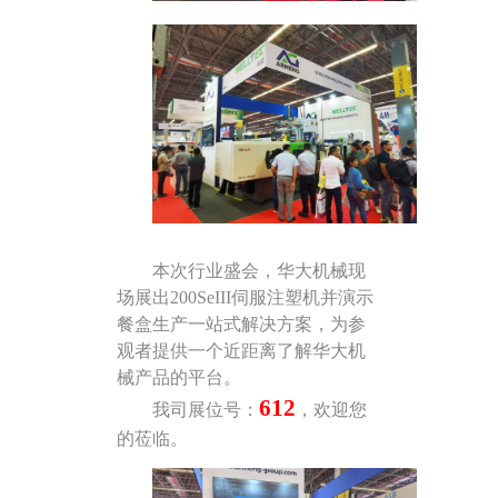
本
次
行业盛会，华大机械现
场展出
200SeIII伺服注塑机并演示
餐
盒生产一站式解决方案
，为参
观者提供一个近距离了解华大机
械产品的平台。
612
我
司
展位号：
，欢迎您
的莅临。