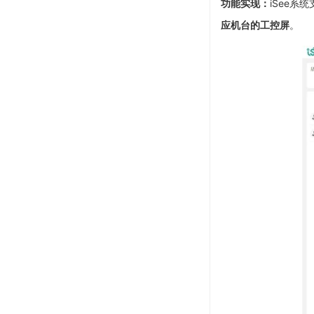
功能实现：
iSee系
应机台的工控屏
。