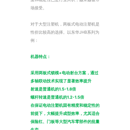
场接受。
对于大型注塑机，两板式电动注塑机是
性价比较高的选择。以东华JHB系列为
例：
机器特点：
采用两板式锁模+电动射台方案，通过
多轴联动技术实现了显著效率提升
射速是普通机的1.5-1.8倍
螺杆转速是普通机的1.2-1.5倍
在保证电动注塑机固有精度和稳定性的
前提下，大幅提升成型效率，尤其适合
保险杠、门板等大型汽车零部件的批量
生产。