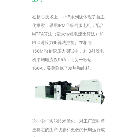
在核心技术上，JHB系列还体现了自主
化探索：采用IPM凸极伺服电机，配合
MTPA算法（最大转矩电流比算法）和
PLC射胶力矩算法控制。在相同
150MPa射胶压力测试中，JHB射胶电
机平均电流仅95A，而另一款达
160A，显著降低了发热和能耗。
这些实打实的技术优化，对工厂意味着
更稳定的生产状态和更低的长期运行成