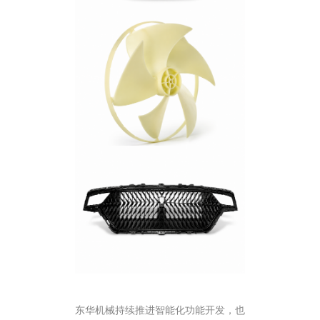
东华机械持续推进智能化功能开发，也