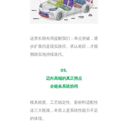
这类长期布局提醒我们：单点突破，逐
步扩展仍是现实路径。承认差距，才能
脚踏实地持续迭代。
05.
迈向高端的真正拐点
全链条系统协同
模具精度、工艺稳定性、新材料适配性
这三大瓶颈，本质上是系统性能力不足
的体现。