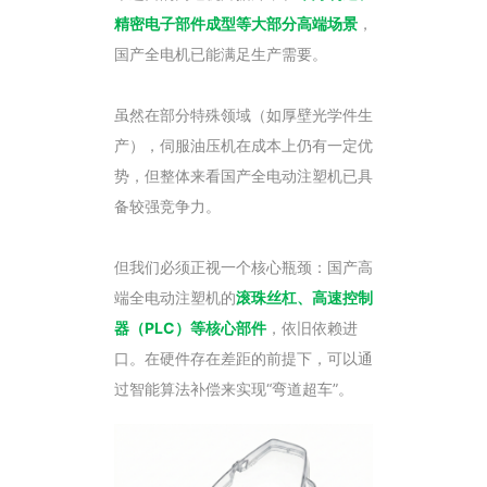
精密电子部件成型等大部分高端场景
，
国产全电机已能满足生产需要。
虽然在部分特殊领域（如厚壁光学件生
产），伺服油压机在成本上仍有一定优
势，但整体来看国产全电动注塑机已具
备较强竞争力。
但我们必须正视一个核心瓶颈：国产高
端全电动注塑机的
滚珠丝杠、高速控制
器（PLC）等核心部件
，依旧依赖进
口。在硬件存在差距的前提下，可以通
过智能算法补偿来实现“弯道超车”。