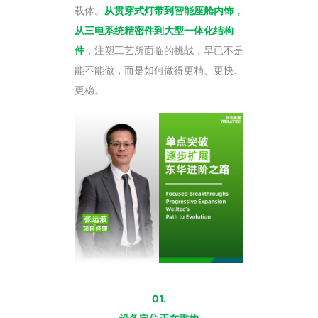
载体。
从贯穿式灯带到智能座舱内饰，
从三电系统精密件到大型一体化结构
件
，注塑工艺所面临的挑战，早已不是
能不能做，而是如何做得更精、更快、
更稳。
01.