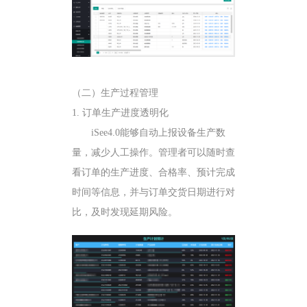
（二）生产过程管理
1. 订单生产进度透明化
iSee4.0能够自动上报设备生产数
量，减少人工操作。管理者可以随时查
看订单的生产进度、合格率、预计完成
时间等信息，并与订单交货日期进行对
比，及时发现延期风险。