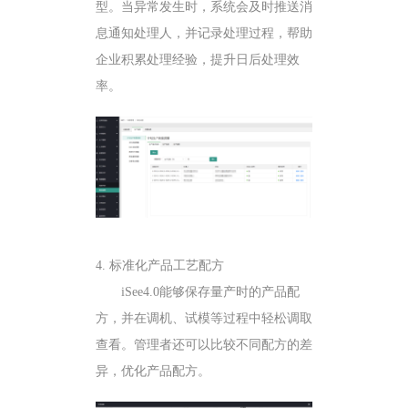
型。当异常发生时，系统会及时推送消
息通知处理人，并记录处理过程，帮助
企业积累处理经验，提升日后处理效
率。
4. 标准化产品工艺配方
iSee4.0能够保存量产时的产品配
方，并在调机、试模等过程中轻松调取
查看。管理者还可以比较不同配方的差
异，优化产品配方。