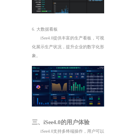
6. 大数据看板
iSee4.0提供丰富的生产看板，可视
化展示生产状况，提升企业的数字化形
象。
三、
iSee4.0的用户体验
iSee4.0支持多终端操作，用户可以