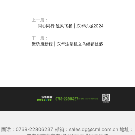
上一篇：
同心同行 逆风飞扬 | 东华机械2024年度团年晚会圆
下一篇：
聚势启新程 | 东华注塑机义乌经销处盛大开业
固话：0769-22806237 邮箱：sales.dg@cml.com.cn 地址：