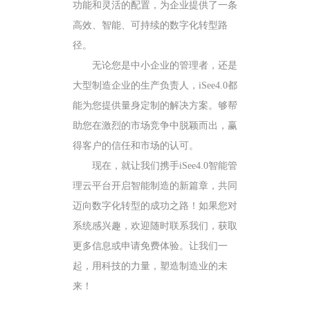
功能和灵活的配置，为企业提供了一条
高效、智能、可持续的数字化转型路
径。
无论您是中小企业的管理者，还是
大型制造企业的生产负责人，
iSee4.0都
能为您提供量身定制的解决方案。够帮
助您在激烈的市场竞争中脱颖而出，赢
得客户的信任和市场的认可。
现在，就让我们携手
iSee4.0智能管
理云平台
开启智能制造的新篇章，共同
迈向数字化转型的成功之路！如果您对
系统
感兴趣，欢迎随时联系我们，获取
更多信息或申请免费体验。让我们一
起，用科技的力量，塑造制造业的未
来！