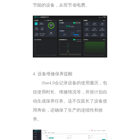
节能的设备，从而节省电费。
4. 设备维修保养提醒
iSee4.0会记录设备的使用履历，包
括使用时长、维修情况等，并按计划自
动生成保养任务。这不仅延长了设备使
用寿命，还确保了生产的连续性和效
率。