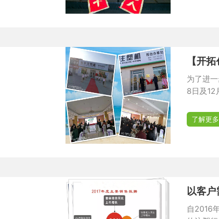
【开拓
为了进一
8日及1
了解更多
以客户
自201