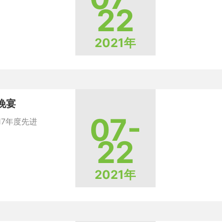
22
2021年
晚宴
07-
17年度先进
22
2021年