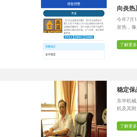
向炎热
今年7月
发热，像
了解更多
稳定保
东华机械
机及其附
了解更多