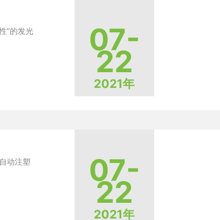
07-
性”的发光
22
2021年
07-
自动注塑
22
2021年