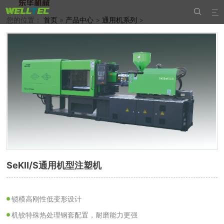


您的位置：
首页
»
产品中心
>
通用机系列
>
SeKII/S通用机型注塑机
锁模高刚性低变形设计
机铰特殊热处理钢套配置，耐磨能力更强