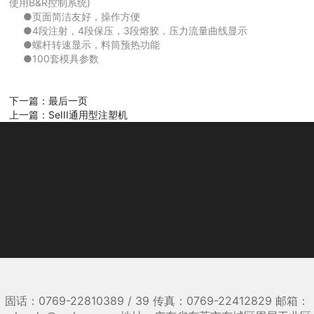
使用B&R控制系统)
●页面简洁友好，操作方便
●4段注射，4段保压，3段熔胶，压力流量曲线显示
●螺杆转速显示，料筒预热功能
●100套模具参数
下一篇：最后一页
上一篇：SeIII通用型注塑机
固话：0769-22810389 / 39 传真：0769-22412829 邮箱：