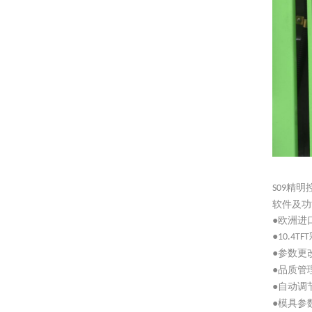
精明
S09
软件及功
●
欧洲进
●
10.4TFT
●
参数更
●
品质管
●
自动调
●
模具参