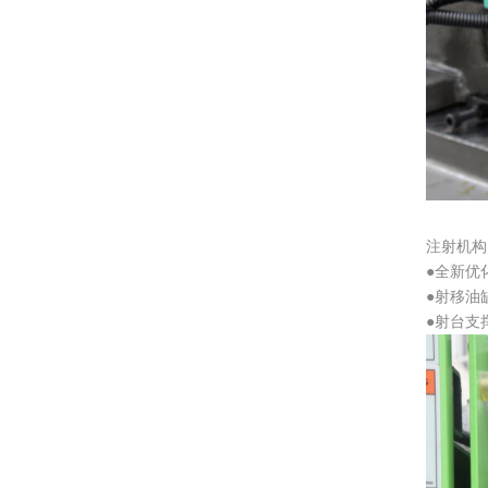
注射机构
●
全新优
●
射移油
●
射台支