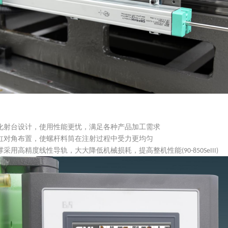
化射台设计，使用性能更忧，满足各种产品加工需求
缸对角布置，使螺杆料筒在注射过程中受力更均匀
撑采用高精度线性导轨，大大降低机械损耗，提高整机性能
(90-850SeIII)