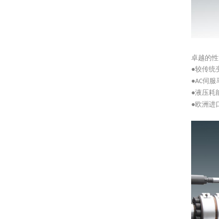
卓越的性
●较传统
●
伺服
AC
●液压耗
●欧洲进