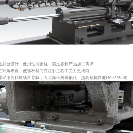
化射台设计，使用性能更忧，满足各种产品加工需求
缸对角布置，使螺杆料筒在注射过程中受力更均匀
撑采用高精度线性导轨，大大降低机械损耗，提高整机性能
(90-850SeIII)