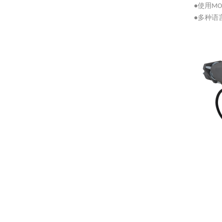
●
使用
MO
●
多种语