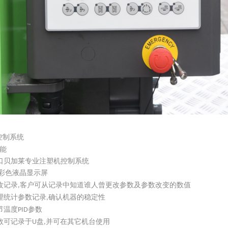
控制系统
能
口贝加莱专业注塑机控制系统
彩色液晶显示屏
改记录
客户可从记录中知道谁人曾更改参数及参数改变的数值
,
理统计参数记录
确认机器的稳定性
,
节温度
参数
PID
数可记录于
盘
并可在其它机台使用
U
,