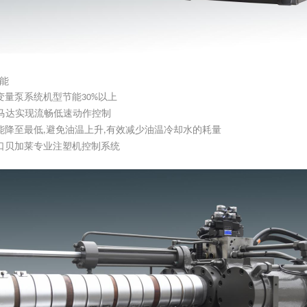
能
变量泵系统机型节能
以上
30%
马达实现流畅低速动作控制
能降至最低
避免油温上升
有效减少油温冷却水的耗量
,
,
口贝加莱专业注塑机控制系统