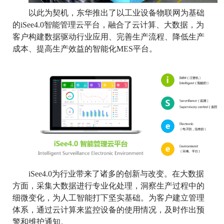
以此为契机，东华推出了以工业设备物联网为基础
的
iSee4.0智能管理云平台，融合了云计算、大数据，为
客户构建数据驱动行业应用、完善生产流程、降低生产
成本、提高生产效益的智能化MES平台。
iSee4.0为行业带来了诸多的创新与改变。在大数据
方面，采集大数据进行专业化处理，洞察生产过程中的
细微变化，为人工智能打下坚实基础。为客户建立管理
体系，通过云计算来监控设备的使用情况，及时作出预
警和维护通知。