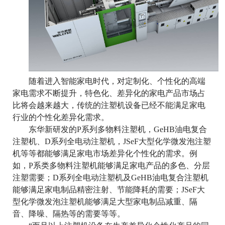
随着进入智能家电时代，对定制化、个性化的高端
家电需求不断提升，特色化、差异化的家电产品市场占
比将会越来越大，传统的注塑机设备已经不能满足家电
行业的个性化差异化需求。
东华新研发的
P系列多物料注塑机，GeHB油电复合
注塑机、D系列全电动注塑机，JSeF大型化学微发泡注塑
机等等都能够满足家电市场差异化个性化的需求。例
如，P系类多物料注塑机能够满足家电产品的多色、分层
注塑需要；D系列全电动注塑机及GeHB油电复合注塑机
能够满足家电制品精密注射、节能降耗的需要；JSeF大
型化学微发泡注塑机能够满足大型家电制品减重、隔
音、降噪、隔热等的需要等等。