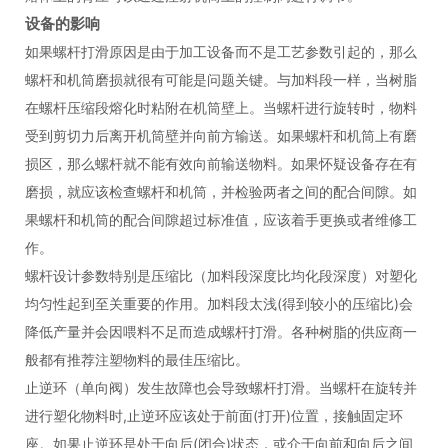
设备的影响
如果螺杆打滑原因是由于加工设备而不是工艺参数引起的，那么
螺杆和机筒磨损就很有可能是问题关键。与加料段一样，当树脂
在螺杆压缩段熔化时粘附在机筒壁上。当螺杆进行旋转时，物料
受到剪切力后离开机筒壁并向前方输送。如果螺杆和机筒上有磨
损区，那么螺杆就不能有效向前输送物料。如果怀疑设备存在有
磨损，就应该检查螺杆和机筒，并检验两者之间的配合间隙。如
果螺杆和机筒的配合间隙超过标准值，应该着手更换或者维修工
作。
螺杆设计参数特别是压缩比（加料段深度比均化段深度）对塑化
均匀性起到至关重要的作用。加料段太浅(得到较小的压缩比)会
降低产量并会因喂料不足而造成螺杆打滑。各种树脂的供应商一
般都有推荐注塑物料的最佳压缩比。
止逆环（单向阀）发生故障也会导致螺杆打滑。当螺杆在旋转并
进行塑化物料时,止逆环应该处于前面(打开)位置，接触固定环
座。如果止逆环是处于向后(闭合)状态，或介于向前和向后之间