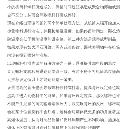
小的机筒和螺杆所造成的。停留时间过短易造成聚合物熔融或混
合不充分，从而会导致螺杆打滑或停转。
现在介绍出现该问题的两个简单处理方法。从机筒末端开始加人
少量物料进行清洗，并且检熔融温度。如果停留时间短，那么熔
融温度会低于机筒温度的设定值。第二种方法是观察成型制品，
如果发现有如大理石斑纹、黑点或淡条纹，那就表明物料在机筒
内没有得到很好的混炼。
出现螺杆打滑尝试的解决方法之一是，逐渐提升加料段的温度，
直到螺杆旋转和后退达到协调一致。有时不得不将机筒温度提高
到推荐设定值以上才能达到这一范围。
设置过高的背压也会导致螺杆停转或打滑。提高背压设定值也就
提高了进入到物料中的能量。如果背压设定过高，那么螺杆也许
不能产生足够的向前输送熔体压力，以克服背压的反压，螺杆就
会在某个位置旋转不会后退，这样会对熔体做更多的功并显著提
高熔体温度，从而对制品质量和循环周期产生不利影响。施加在
熔体上的背压可以通过注射机筒上的控制阀进行调节。