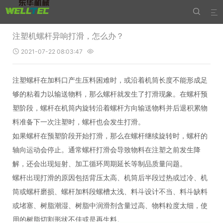


注塑机螺杆异响打滑，怎么办？
2021-07-22 08:03:47


注塑螺杆在加料口产生压料困难时，或沿着机筒长度不能形成足
够的粘着力以输送物料，那么螺杆就发生了打滑现象。在螺杆预
塑阶段，螺杆在机筒内旋转沿着螺杆方向输送物料并后退积累物
料准备下一次注塑时，螺杆也会发生打滑。
如果螺杆在预塑阶段开始打滑，那么在螺杆继续旋转时，螺杆的
轴向运动会停止。通常螺杆打滑会导致物料在注塑之前发生降
解，还会出现短射、加工循环周期延长等制品质量问题。
螺杆出现打滑的原因包括背压太高、机筒后半段过热或过冷、机
筒或螺杆磨损、螺杆加料段螺槽太浅、料斗设计不当、料斗缺料
或堵塞、树脂潮湿、树脂中润滑剂含量过高、物料粒度太细，使
用的树脂切割形状不佳或是再生料。