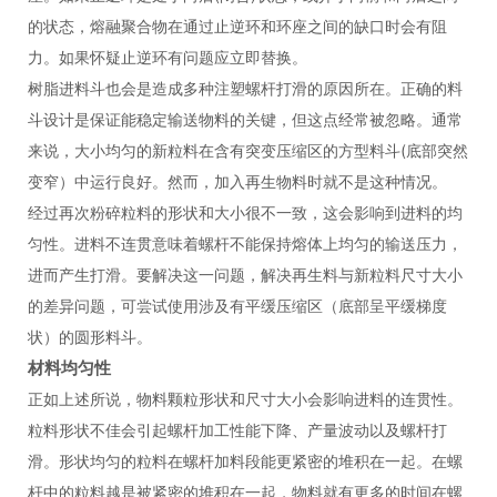
的状态，熔融聚合物在通过止逆环和环座之间的缺口时会有阻
力。如果怀疑止逆环有问题应立即替换。
树脂进料斗也会是造成多种注塑螺杆打滑的原因所在。正确的料
斗设计是保证能稳定输送物料的关键，但这点经常被忽略。通常
来说，大小均匀的新粒料在含有突变压缩区的方型料斗(底部突然
变窄）中运行良好。然而，加入再生物料时就不是这种情况。
经过再次粉碎粒料的形状和大小很不一致，这会影响到进料的均
匀性。进料不连贯意味着螺杆不能保持熔体上均匀的输送压力，
进而产生打滑。要解决这一问题，解决再生料与新粒料尺寸大小
的差异问题，可尝试使用涉及有平缓压缩区（底部呈平缓梯度
状）的圆形料斗。
材料均匀性
正如上述所说，物料颗粒形状和尺寸大小会影响进料的连贯性。
粒料形状不佳会引起螺杆加工性能下降、产量波动以及螺杆打
滑。形状均匀的粒料在螺杆加料段能更紧密的堆积在一起。在螺
杆中的粒料越是被紧密的堆积在一起，物料就有更多的时间在螺